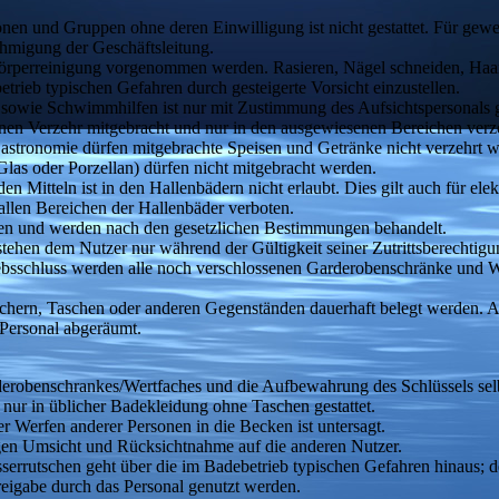
nen und Gruppen ohne deren Einwilligung ist nicht gestattet. Für gewe
hmigung der Geschäftsleitung.
rperreinigung vorgenommen werden. Rasieren, Nägel schneiden, Haare f
etrieb typischen Gefahren durch gesteigerte Vorsicht einzustellen.
sowie Schwimmhilfen ist nur mit Zustimmung des Aufsichtspersonals ge
nen Verzehr mitgebracht und nur in den ausgewiesenen Bereichen ver
 Gastronomie dürfen mitgebrachte Speisen und Getränke nicht verzehrt 
 Glas oder Porzellan) dürfen nicht mitgebracht werden.
Mitteln ist in den Hallenbädern nicht erlaubt. Dies gilt auch für ele
allen Bereichen der Hallenbäder verboten.
en und werden nach den gesetzlichen Bestimmungen behandelt.
tehen dem Nutzer nur während der Gültigkeit seiner Zutrittsberechtig
bsschluss werden alle noch verschlossenen Garderobenschränke und We
üchern, Taschen oder anderen Gegenständen dauerhaft belegt werden. 
Personal abgeräumt.
rderobenschrankes/Wertfaches und die Aufbewahrung des Schlüssels selb
 nur in üblicher Badekleidung ohne Taschen gestattet.
er Werfen anderer Personen in die Becken ist untersagt.
gen Umsicht und Rücksichtnahme auf die anderen Nutzer.
rutschen geht über die im Badebetrieb typischen Gefahren hinaus; der
reigabe durch das Personal genutzt werden.