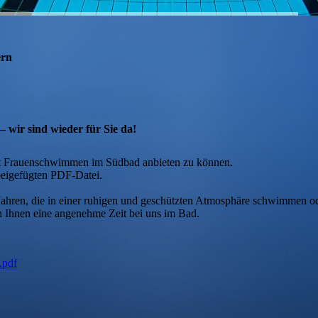
ern
wir sind wieder für Sie da!
eut Frauenschwimmen im Südbad anbieten zu können.
beigefügten PDF-Datei.
6 Jahren, die in einer ruhigen und geschützten Atmosphäre schwimmen 
 Ihnen eine angenehme Zeit bei uns im Bad.
.pdf