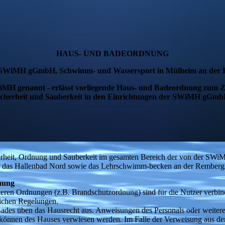
HAUS- UND BADEORDNUNG
 SWiMH gGmbH, Schwimm- und Wassersport in Mülheim an der 
 genannt - erlässt vorliegende Haus- und Badeordnung zum Zw
icherheit und Sauberkeit in den Einrichtungen der SWiMH gGmb
erheit, Ordnung und Sauberkeit im gesamten Bereich der von der SWiM
 das Hallenbad Nord sowie das Lehrschwimm-becken an der Remberg
nung
eren Ordnungen (z.B. Brandschutzordnung) sind für die Nutzer verbind
lichen Regelungen.
ades üben das Hausrecht aus. Anweisungen des Personals oder weiterer B
önnen des Hauses verwiesen werden. Im Falle der Verweisung aus dem Ba