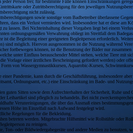
h jeder Person frei; für bestimmte Fälle können Einschränkungen gereg
Eintrittskarte oder Zutrittsberechtigung für den jeweiligen Nutzungsber
ttsberechtigung nicht zulässig.
rittsberechtigungen sowie sonstige vom Badbetreiber überlassene Gege
hren, dass ein Verlust vermieden wird. Insbesondere hat er diese am K
t zu lassen. Bei Nichteinhaltung dieser Vorgaben liegt bei einem Verlus
nnten ordnungsgemäßen Verwahrung obliegt im Streitfall dem Badegas
hr ist die Begleitung einer geeigneten Begleitperson erforderlich. Wei
en) sind möglich. Hiervon ausgenommen ist die Nutzung während Vere
sicher fortbewegen können, ist die Benutzung der Bäder nur zusammen m
t, welche unter Einfluss berauschender Mittel stehen, welche Tiere mit s
 die Vorlage einer ärztlichen Bescheinigung gefordert werden) oder of
n Form von Wassergymnastikkursen, Aquarobic-Kursen, Schwimmkursen e
ise einer Pandemie, kann durch die Geschäftsführung, insbesondere ab
tsamt, Ordnungsamt, etc.) eine Einschränkung im Bade- und Nutzungsb
 den guten Sitten sowie dem Aufrechterhalten der Sicherheit, Ruhe und
 der Leihartikel sind pfleglich zu behandeln. Bei nicht zweckentsprec
huldhafte Verunreinigungen, die über das Ausmaß eines bestimmungsg
ssen Höhe im Einzelfall nach Aufwand festgelegt wird.
edliche Regelungen für die Bekleidung.
hen betreten werden. Mitgebrachte Hilfsmittel wie Rollstühle oder Roll
egleitperson zu reinigen.
ente, Ton- oder Bildwiedergabegeräte und andere Medien zu benutzen, 