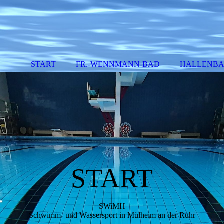
START
FR.-WENNMANN-BAD
HALLENBA
START
SWiMH
Schwimm- und Wassersport in Mülheim an der Ruhr