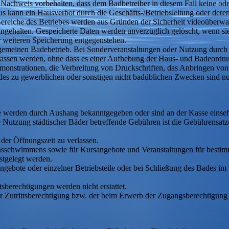
Nachweis vorbehalten, dass dem Badbetreiber in diesem Fall keine oder
naus kann ein Hausverbot durch die Geschäfts-/Betriebsleitung oder de
ereiche des Betriebes werden aus Gründen der Sicherheit videoüberw
ingehalten. Gespeicherte Daten werden unverzüglich gelöscht, wenn sie 
r weiteren Speicherung entgegenstehen.
lgemeinen Badebetrieb. Bei Sonderveranstaltungen oder Nutzung durch
sen werden, ohne dass es einer Aufhebung der Haus- und Badeordnu
emonstrationen, die Verbreitung von Druckschriften, das Anbringen v
ades zu gewerblichen oder sonstigen nicht badüblichen Zwecken sind 
ste werden durch Aushang bekanntgegeben oder sind an der Kasse einseh
ie Nutzung städtischer Bäder betreffende Gebühren ist die Gebührensat
der Öffnungszeit zu verlassen.
insschwimmens sowie für Kursangebote und Veranstaltungen für best
stgelegt werden.
gebote oder einzelner Betriebsteile oder bei Schließung des Bades im 
tsberechtigungen werden nicht erstattet.
oder Zutrittsberechtigung bzw. der beim Erwerb der Zugangsberechtigun