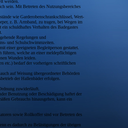
elt werden.
eich sein. Mit Betreten des Nutzungsbereiches
nstände wie Garderobenschrankschlüssel, Wert-
örper, z. B. Armband, zu tragen, bei Wegen im
t ein schuldhaftes Verhalten des Badegastes
t.
tergehende Regelungen und
ins- und Schulschwimmzeiten.
it einer geeigneten Begleitperson gestattet.
ich führen, welche an einer meldepflichtigen
fenen Wunden leiden.
tc.) bedarf der vorherigen schriftlichen
er auch auf Weisung übergeordneter Behörden
etrieb der Hallenbäder erfolgen.
 Ordnung zuwiderläuft.
hender Benutzung oder Beschädigung haftet der
emäßen Gebrauchs hinausgehen, kann ein
atoren sowie Rollkoffer sind vor Betreten des
wenn es dadurch zu Belästigungen der übrigen