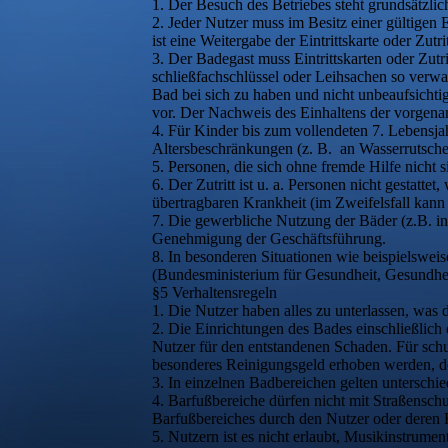
1. Der Besuch des Betriebes steht grundsätzlic
2. Jeder Nutzer muss im Besitz einer gültigen 
ist eine Weitergabe der Eintrittskarte oder Zutri
3. Der Badegast muss Eintrittskarten oder Zut
schließfachschlüssel oder Leihsachen so verwa
Bad bei sich zu haben und nicht unbeaufsichtig
vor. Der Nachweis des Einhaltens der vorgena
4. Für Kinder bis zum vollendeten 7. Lebensja
Altersbeschränkungen (z. B. an Wasserrutsch
5. Personen, die sich ohne fremde Hilfe nicht 
6. Der Zutritt ist u. a. Personen nicht gestatte
übertragbaren Krankheit (im Zweifelsfall kann
7. Die gewerbliche Nutzung der Bäder (z.B. i
Genehmigung der Geschäftsführung.
8. In besonderen Situationen wie beispielswe
(Bundesministerium für Gesundheit, Gesundhei
§5 Verhaltensregeln
1. Die Nutzer haben alles zu unterlassen, was
2. Die Einrichtungen des Bades einschließlich
Nutzer für den entstandenen Schaden. Für sc
besonderes Reinigungsgeld erhoben werden, de
3. In einzelnen Badbereichen gelten unterschi
4. Barfußbereiche dürfen nicht mit Straßenschu
Barfußbereiches durch den Nutzer oder deren B
5. Nutzern ist es nicht erlaubt, Musikinstrum