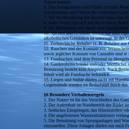
Nutzer kommt.
6. Das Fotografieren und Filmen fremder Perso
Fotografieren und Filmen der vorherigen Gene
7. Vor der Benutzung der Becken muss eine Kö
8. Jeder Nutzer hat sich auf die in einem Badeb
9. Die Benutzung von Sport- und Spielgeräten 
10. Speisen und Getränke dürfen nur zum eige
alkoholischen Getränken ist untersagt. In der
11. Zerbrechliche Behälter (z. B. Behälter aus
12. Rauchen und der Konsum von berauschenden 
sowie jeglicher Konsum von Cannabis sind in 
13. Fundsachen sind dem Personal zu übergeb
14. Garderobenschränke und/oder Wertfächer s
Benutzung besteht kein Anspruch. Nach Betrie
Inhalt wird als Fundsache behandelt.
15. Liegen und Stühle dürfen nicht mit Handt
Gegenstände werden im Bedarfsfall durch das 
§6 Besondere Verhaltensregeln
1. Der Nutzer ist für das Verschließen des Ga
2. Der Aufenthalt im Nassbereich der Bäder ist
3. Seitliches Einspringen, das Hineinstoßen od
4. Die angebotenen Wasserattraktionen verlan
5. Die Benutzung von Sprunganlagen und Wasser
einzustellen. Diese Anlagen dürfen nur nach F