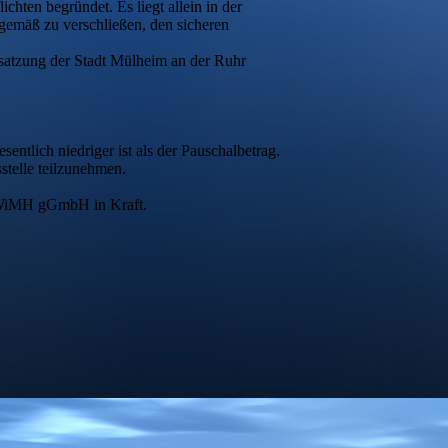
chten begründet. Es liegt allein in der
gemäß zu verschließen, den sicheren
satzung der Stadt Mülheim an der Ruhr
entlich niedriger ist als der Pauschalbetrag.
sstelle teilzunehmen.
 SWiMH gGmbH in Kraft.