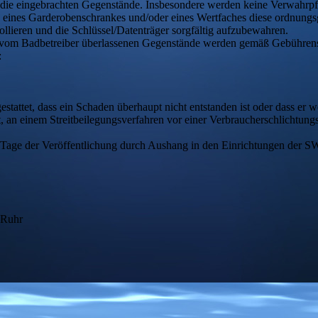
f die eingebrachten Gegenstände. Insbesondere werden keine Verwahrpfli
 eines Garderobenschrankes und/oder eines Wertfaches diese ordnungs
ollieren und die Schlüssel/Datenträger sorgfältig aufzubewahren.
3) vom Badbetreiber überlassenen Gegenstände werden gemäß Gebühren
:
attet, dass ein Schaden überhaupt nicht entstanden ist oder dass er wes
tet, an einem Streitbeilegungsverfahren vor einer Verbraucherschlichtung
m Tage der Veröffentlichung durch Aushang in den Einrichtungen der
 Ruhr