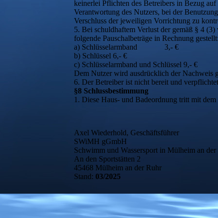
keinerlei Pflichten des Betreibers in Bezug au
Verantwortung des Nutzers, bei der Benutzung
Verschluss der jeweiligen Vorrichtung zu kontr
5. Bei schuldhaftem Verlust der gemäß § 4 (
folgende Pauschalbeträge in Rechnung gestellt
a) Schlüsselarmband 3,- €
b) Schlüssel 6,- €
c) Schlüsselarmband und Schlüssel 9,- €
Dem Nutzer wird ausdrücklich der Nachweis gest
6. Der Betreiber ist nicht bereit und verpflich
§8 Schlussbestimmung
1. Diese Haus- und Badeordnung tritt mit de
Axel Wiederhold, Geschäftsführer
SWiMH gGmbH
Schwimm und Wassersport in Mülheim an der
An den Sportstätten 2
45468 Mülheim an der Ruhr
Stand:
03/2025