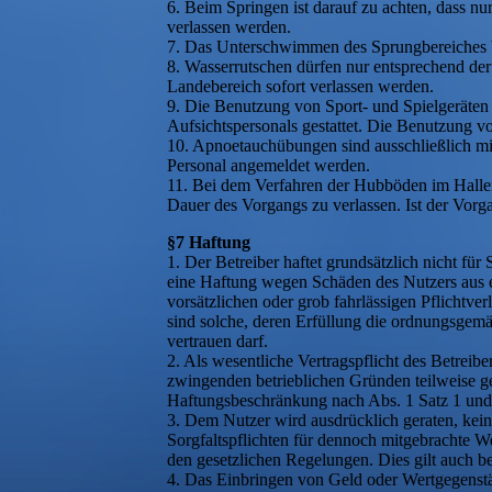
6. Beim Springen ist darauf zu achten, dass nu
verlassen werden.
7. Das Unterschwimmen des Sprungbereiches be
8. Wasserrutschen dürfen nur entsprechend de
Landebereich sofort verlassen werden.
9. Die Benutzung von Sport- und Spielgeräte
Aufsichtspersonals gestattet. Die Benutzung v
10. Apnoetauchübungen sind ausschließlich mi
Personal angemeldet werden.
11. Bei dem Verfahren der Hubböden im Hall
Dauer des Vorgangs zu verlassen. Ist der Vo
§7 Haftung
1. Der Betreiber haftet grundsätzlich nicht für
eine Haftung wegen Schäden des Nutzers aus ei
vorsätzlichen oder grob fahrlässigen Pflichtver
sind solche, deren Erfüllung die ordnungsgem
vertrauen darf.
2. Als wesentliche Vertragspflicht des Betreibe
zwingenden betrieblichen Gründen teilweise ges
Haftungsbeschränkung nach Abs. 1 Satz 1 und 2 
3. Dem Nutzer wird ausdrücklich geraten, kei
Sorgfaltspflichten für dennoch mitgebrachte 
den gesetzlichen Regelungen. Dies gilt auch b
4. Das Einbringen von Geld oder Wertgegenstä