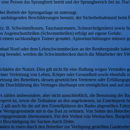
r eine Person das Sprungbrett betritt und der Sprungbereich frei ist. 
i Betrieb der Sprunganlage ist untersagt.
r aushängenden Beschilderungen benutzt, der Sicherheitsabstand beim 
n (z. B. Schwimmflossen, Tauchautomaten, Schnorchelgeräten) sowie S
on Augenschutzbrillen (Schwimmbrillen) erfolgt auf eigene Gefahr.
t einem sachkundigen Trainer gestattet. Apnoetauchübungen müssen gr
enbad Nord oder dem Lehrschwimmbecken an der Rembergstraße haben
rgang beendet, werden die Schwimmbecken durch die Mitarbeiter der S
 Schäden der Nutzer. Dies gilt nicht für eine Haftung wegen Verstoßes g
ner Verletzung von Leben, Körper oder Gesundheit sowie ebenfalls nic
letzung des Betreibers, dessen gesetzlichen Vertretern oder Erfüllungsge
äße Durchführung des Vertrages überhaupt erst ermöglichen und auf de
rs zählen insbesondere, aber nicht ausschließlich, die Benutzung der Ba
perrt ist, sowie die Teilnahme an den angebotenen, im Eintrittspreis b
gilt auch für die auf den Einstellplätzen des Bades abgestellten Fahr
ne Wertgegenstände mit in das Bad zu nehmen. Von Seiten des Betreib
Wertgegenstände übernommen. Für den Verlust von Wertsachen, Bargeld 
ei Beschädigung der Sachen durch Dritte.
nden in einen durch den Betreiber zur Verfügung gestellten Garderob