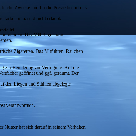
rbliche Zwecke und für die Presse bedarf das
ärben u. ä. sind nicht erlaubt.
stattet.
zehrt werden. Das Mitbringen von
werden.
ktrische Zigaretten. Das Mitführen, Rauchen
ung zur Benutzung zur Verfügung. Auf die
rtfächer geöffnet und ggf. geräumt. Der
Auf den Liegen und Stühlen abgelegte
st verantwortlich.
 Nutzer hat sich darauf in seinem Verhalten