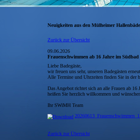
Neuigkeiten aus den Mülheimer Hallenbäd
Zurück zur Übersicht
09.06.2026
Frauenschwimmen ab 16 Jahre im Südbad – 
Liebe Badegäste,
wir freuen uns sehr, unseren Badegästen ern
Alle Termine und Uhrzeiten finden Sie in der 
Das Angebot richtet sich an alle Frauen ab 1
heißen Sie herzlich willkommen und wünschen
Ihr SWiMH Team
20260613_Frauenschwimmen_1
Zurück zur Übersicht