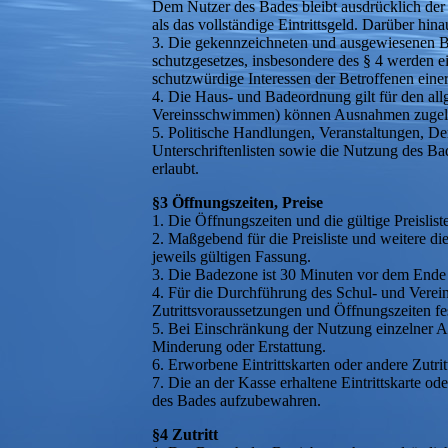
Dem Nutzer des Bades bleibt ausdrücklich der 
als das vollständige Eintrittsgeld. Darüber hi
3. Die gekennzeichneten und ausgewiesenen B
schutzgesetzes, insbesondere des § 4 werden e
schutzwürdige Interessen der Betroffenen eine
4. Die Haus- und Badeordnung gilt für den al
Vereinsschwimmen) können Ausnahmen zugelas
5. Politische Handlungen, Veranstaltungen, D
Unterschriftenlisten sowie die Nutzung des B
erlaubt.
§3 Öffnungszeiten, Preise
1. Die Öffnungszeiten und die gültige Preisli
2. Maßgebend für die Preisliste und weitere d
jeweils gültigen Fassung.
3. Die Badezone ist 30 Minuten vor dem Ende 
4. Für die Durchführung des Schul- und Vere
Zutrittsvoraussetzungen und Öffnungszeiten fe
5. Bei Einschränkung der Nutzung einzelner An
Minderung oder Erstattung.
6. Erworbene Eintrittskarten oder andere Zutrit
7. Die an der Kasse erhaltene Eintrittskarte 
des Bades aufzubewahren.
§4 Zutritt