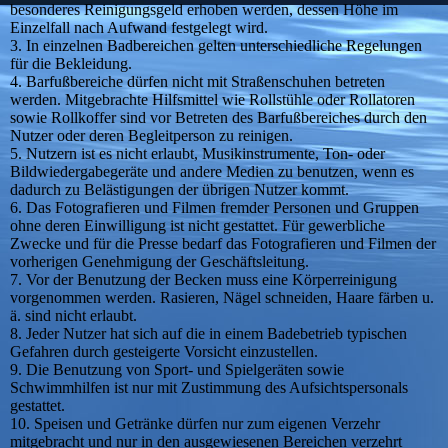
besonderes Reinigungsgeld erhoben werden, dessen Höhe im
Einzelfall nach Aufwand festgelegt wird.
3. In einzelnen Badbereichen gelten unterschiedliche Regelungen
für die Bekleidung.
4. Barfußbereiche dürfen nicht mit Straßenschuhen betreten
werden. Mitgebrachte Hilfsmittel wie Rollstühle oder Rollatoren
sowie Rollkoffer sind vor Betreten des Barfußbereiches durch den
Nutzer oder deren Begleitperson zu reinigen.
5. Nutzern ist es nicht erlaubt, Musikinstrumente, Ton- oder
Bildwiedergabegeräte und andere Medien zu benutzen, wenn es
dadurch zu Belästigungen der übrigen Nutzer kommt.
6. Das Fotografieren und Filmen fremder Personen und Gruppen
ohne deren Einwilligung ist nicht gestattet. Für gewerbliche
Zwecke und für die Presse bedarf das Fotografieren und Filmen der
vorherigen Genehmigung der Geschäftsleitung.
7. Vor der Benutzung der Becken muss eine Körperreinigung
vorgenommen werden. Rasieren, Nägel schneiden, Haare färben u.
ä. sind nicht erlaubt.
8. Jeder Nutzer hat sich auf die in einem Badebetrieb typischen
Gefahren durch gesteigerte Vorsicht einzustellen.
9. Die Benutzung von Sport- und Spielgeräten sowie
Schwimmhilfen ist nur mit Zustimmung des Aufsichtspersonals
gestattet.
10. Speisen und Getränke dürfen nur zum eigenen Verzehr
mitgebracht und nur in den ausgewiesenen Bereichen verzehrt