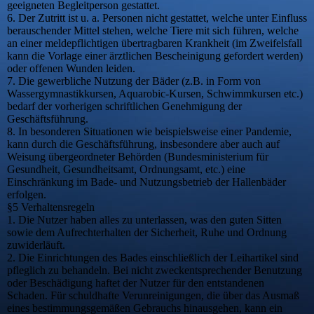
geeigneten Begleitperson gestattet.
6. Der Zutritt ist u. a. Personen nicht gestattet, welche unter Einfluss
berauschender Mittel stehen, welche Tiere mit sich führen, welche
an einer meldepflichtigen übertragbaren Krankheit (im Zweifelsfall
kann die Vorlage einer ärztlichen Bescheinigung gefordert werden)
oder offenen Wunden leiden.
7. Die gewerbliche Nutzung der Bäder (z.B. in Form von
Wassergymnastikkursen, Aquarobic-Kursen, Schwimmkursen etc.)
bedarf der vorherigen schriftlichen Genehmigung der
Geschäftsführung.
8. In besonderen Situationen wie beispielsweise einer Pandemie,
kann durch die Geschäftsführung, insbesondere aber auch auf
Weisung übergeordneter Behörden (Bundesministerium für
Gesundheit, Gesundheitsamt, Ordnungsamt, etc.) eine
Einschränkung im Bade- und Nutzungsbetrieb der Hallenbäder
erfolgen.
§5 Verhaltensregeln
1. Die Nutzer haben alles zu unterlassen, was den guten Sitten
sowie dem Aufrechterhalten der Sicherheit, Ruhe und Ordnung
zuwiderläuft.
2. Die Einrichtungen des Bades einschließlich der Leihartikel sind
pfleglich zu behandeln. Bei nicht zweckentsprechender Benutzung
oder Beschädigung haftet der Nutzer für den entstandenen
Schaden. Für schuldhafte Verunreinigungen, die über das Ausmaß
eines bestimmungsgemäßen Gebrauchs hinausgehen, kann ein