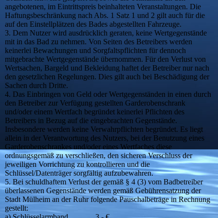
angebotenen, im Eintrittspreis beinhalteten Veranstaltungen. Die
Haftungsbeschränkung nach Abs. 1 Satz 1 und 2 gilt auch für die
auf den Einstellplätzen des Bades abgestellten Fahrzeuge.
3. Dem Nutzer wird ausdrücklich geraten, keine Wertgegenstände
mit in das Bad zu nehmen. Von Seiten des Betreibers werden
keinerlei Bewachungen und Sorgfaltspflichten für dennoch
mitgebrachte Wertgegenstände übernommen. Für den Verlust von
Wertsachen, Bargeld und Bekleidung haftet der Betreiber nur nach
den gesetzlichen Regelungen. Dies gilt auch bei Beschädigung der
Sachen durch Dritte.
4. Das Einbringen von Geld oder Wertgegenständen in einen durch
den Betreiber zur Verfügung gestellten Garderobenschrank
und/oder einem Wertfach begründet keinerlei Pflichten des
Betreibers in Bezug auf die eingebrachten Gegenstände.
Insbesondere werden keine Verwahrpflichten begründet. Es liegt
allein in der Verantwortung des Nutzers, bei der Benutzung eines
Garderobenschrankes und/oder eines Wertfaches diese
ordnungsgemäß zu verschließen, den sicheren Verschluss der
jeweiligen Vorrichtung zu kontrollieren und die
Schlüssel/Datenträger sorgfältig aufzubewahren.
5. Bei schuldhaftem Verlust der gemäß § 4 (3) vom Badbetreiber
überlassenen Gegenstände werden gemäß Gebührensatzung der
Stadt Mülheim an der Ruhr folgende Pauschalbeträge in Rechnung
gestellt:
a) Schlüsselarmband 3,- €