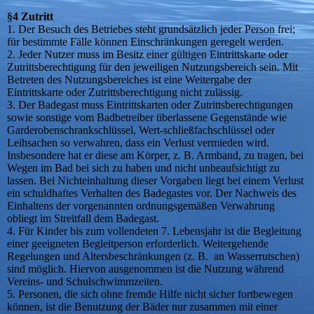
§4 Zutritt
1. Der Besuch des Betriebes steht grundsätzlich jeder Person frei;
für bestimmte Fälle können Einschränkungen geregelt werden.
2. Jeder Nutzer muss im Besitz einer gültigen Eintrittskarte oder
Zutrittsberechtigung für den jeweiligen Nutzungsbereich sein. Mit
Betreten des Nutzungsbereiches ist eine Weitergabe der
Eintrittskarte oder Zutrittsberechtigung nicht zulässig.
3. Der Badegast muss Eintrittskarten oder Zutrittsberechtigungen
sowie sonstige vom Badbetreiber überlassene Gegenstände wie
Garderobenschrankschlüssel, Wert-schließfachschlüssel oder
Leihsachen so verwahren, dass ein Verlust vermieden wird.
Insbesondere hat er diese am Körper, z. B. Armband, zu tragen, bei
Wegen im Bad bei sich zu haben und nicht unbeaufsichtigt zu
lassen. Bei Nichteinhaltung dieser Vorgaben liegt bei einem Verlust
ein schuldhaftes Verhalten des Badegastes vor. Der Nachweis des
Einhaltens der vorgenannten ordnungsgemäßen Verwahrung
obliegt im Streitfall dem Badegast.
4. Für Kinder bis zum vollendeten 7. Lebensjahr ist die Begleitung
einer geeigneten Begleitperson erforderlich. Weitergehende
Regelungen und Altersbeschränkungen (z. B. an Wasserrutschen)
sind möglich. Hiervon ausgenommen ist die Nutzung während
Vereins- und Schulschwimmzeiten.
5. Personen, die sich ohne fremde Hilfe nicht sicher fortbewegen
können, ist die Benutzung der Bäder nur zusammen mit einer