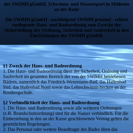
der SWiMH gGmbH, Schwimm- und Wassersport in Mülheim
an der Ruhr
Die SWiMH gGmbH - nachfolgend SWiMH genannt - erlässt
vorliegende Haus- und Badeordnung zum Zwecke der
Sicherstellung der Ordnung, Sicherheit und Sauberkeit in den
Einrichtungen der SWiMH gGmbH.
§1 Zweck der Haus- und Badeordnung
1. Die Haus- und Badeordnung dient der Sicherheit, Ordnung und
Sauberkeit im gesamten Bereich der von der SWiMH betriebenen
Bädern, namentlich das Friedrich-Wennmann-Bad, das Hallenbad
Süd, das Hallenbad Nord sowie das Lehrschwimm-becken an der
Rembergschule.
§2 Verbindlichkeit der Haus- und Badeordnung
1. Die Haus- und Badeordnung sowie alle weiteren Ordnungen
(z.B. Brandschutzordnung) sind für die Nutzer verbindlich. Für die
Einbeziehung in den an der Kasse geschlossenen Vertrag gelten die
gesetzlichen Regelungen.
2. Das Personal oder weitere Beauftragte des Bades üben das