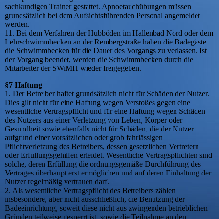
sachkundigen Trainer gestattet. Apnoetauchübungen müssen
grundsätzlich bei dem Aufsichtsführenden Personal angemeldet
werden.
11. Bei dem Verfahren der Hubböden im Hallenbad Nord oder dem
Lehrschwimmbecken an der Rembergstraße haben die Badegäste
die Schwimmbecken für die Dauer des Vorgangs zu verlassen. Ist
der Vorgang beendet, werden die Schwimmbecken durch die
Mitarbeiter der SWiMH wieder freigegeben.
§7 Haftung
1. Der Betreiber haftet grundsätzlich nicht für Schäden der Nutzer.
Dies gilt nicht für eine Haftung wegen Verstoßes gegen eine
wesentliche Vertragspflicht und für eine Haftung wegen Schäden
des Nutzers aus einer Verletzung von Leben, Körper oder
Gesundheit sowie ebenfalls nicht für Schäden, die der Nutzer
aufgrund einer vorsätzlichen oder grob fahrlässigen
Pflichtverletzung des Betreibers, dessen gesetzlichen Vertretern
oder Erfüllungsgehilfen erleidet. Wesentliche Vertragspflichten sind
solche, deren Erfüllung die ordnungsgemäße Durchführung des
Vertrages überhaupt erst ermöglichen und auf deren Einhaltung der
Nutzer regelmäßig vertrauen darf.
2. Als wesentliche Vertragspflicht des Betreibers zählen
insbesondere, aber nicht ausschließlich, die Benutzung der
Badeeinrichtung, soweit diese nicht aus zwingenden betrieblichen
Gründen teilweise gesperrt ist, sowie die Teilnahme an den