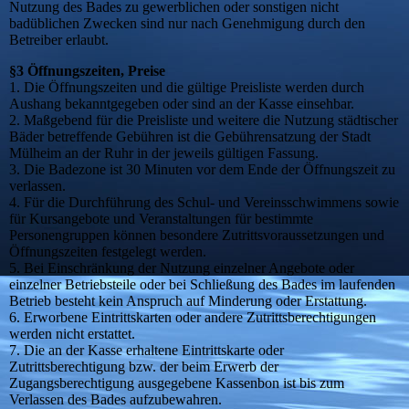
Nutzung des Bades zu gewerblichen oder sonstigen nicht
badüblichen Zwecken sind nur nach Genehmigung durch den
Betreiber erlaubt.
§3 Öffnungszeiten, Preise
1. Die Öffnungszeiten und die gültige Preisliste werden durch
Aushang bekanntgegeben oder sind an der Kasse einsehbar.
2. Maßgebend für die Preisliste und weitere die Nutzung städtischer
Bäder betreffende Gebühren ist die Gebührensatzung der Stadt
Mülheim an der Ruhr in der jeweils gültigen Fassung.
3. Die Badezone ist 30 Minuten vor dem Ende der Öffnungszeit zu
verlassen.
4. Für die Durchführung des Schul- und Vereinsschwimmens sowie
für Kursangebote und Veranstaltungen für bestimmte
Personengruppen können besondere Zutrittsvoraussetzungen und
Öffnungszeiten festgelegt werden.
5. Bei Einschränkung der Nutzung einzelner Angebote oder
einzelner Betriebsteile oder bei Schließung des Bades im laufenden
Betrieb besteht kein Anspruch auf Minderung oder Erstattung.
6. Erworbene Eintrittskarten oder andere Zutrittsberechtigungen
werden nicht erstattet.
7. Die an der Kasse erhaltene Eintrittskarte oder
Zutrittsberechtigung bzw. der beim Erwerb der
Zugangsberechtigung ausgegebene Kassenbon ist bis zum
Verlassen des Bades aufzubewahren.