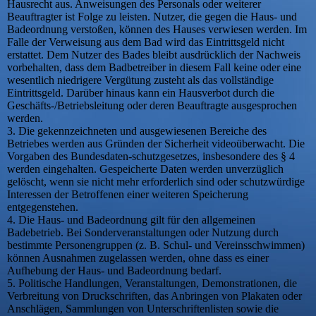
Hausrecht aus. Anweisungen des Personals oder weiterer
Beauftragter ist Folge zu leisten. Nutzer, die gegen die Haus- und
Badeordnung verstoßen, können des Hauses verwiesen werden. Im
Falle der Verweisung aus dem Bad wird das Eintrittsgeld nicht
erstattet. Dem Nutzer des Bades bleibt ausdrücklich der Nachweis
vorbehalten, dass dem Badbetreiber in diesem Fall keine oder eine
wesentlich niedrigere Vergütung zusteht als das vollständige
Eintrittsgeld. Darüber hinaus kann ein Hausverbot durch die
Geschäfts-/Betriebsleitung oder deren Beauftragte ausgesprochen
werden.
3. Die gekennzeichneten und ausgewiesenen Bereiche des
Betriebes werden aus Gründen der Sicherheit videoüberwacht. Die
Vorgaben des Bundesdaten-schutzgesetzes, insbesondere des § 4
werden eingehalten. Gespeicherte Daten werden unverzüglich
gelöscht, wenn sie nicht mehr erforderlich sind oder schutzwürdige
Interessen der Betroffenen einer weiteren Speicherung
entgegenstehen.
4. Die Haus- und Badeordnung gilt für den allgemeinen
Badebetrieb. Bei Sonderveranstaltungen oder Nutzung durch
bestimmte Personengruppen (z. B. Schul- und Vereinsschwimmen)
können Ausnahmen zugelassen werden, ohne dass es einer
Aufhebung der Haus- und Badeordnung bedarf.
5. Politische Handlungen, Veranstaltungen, Demonstrationen, die
Verbreitung von Druckschriften, das Anbringen von Plakaten oder
Anschlägen, Sammlungen von Unterschriftenlisten sowie die