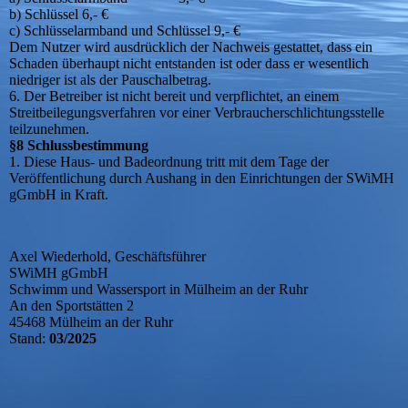
b) Schlüssel 6,- €
c) Schlüsselarmband und Schlüssel 9,- €
Dem Nutzer wird ausdrücklich der Nachweis gestattet, dass ein
Schaden überhaupt nicht entstanden ist oder dass er wesentlich
niedriger ist als der Pauschalbetrag.
6. Der Betreiber ist nicht bereit und verpflichtet, an einem
Streitbeilegungsverfahren vor einer Verbraucherschlichtungsstelle
teilzunehmen.
§8 Schlussbestimmung
1. Diese Haus- und Badeordnung tritt mit dem Tage der
Veröffentlichung durch Aushang in den Einrichtungen der SWiMH
gGmbH in Kraft.
Axel Wiederhold, Geschäftsführer
SWiMH gGmbH
Schwimm und Wassersport in Mülheim an der Ruhr
An den Sportstätten 2
45468 Mülheim an der Ruhr
Stand:
03/2025