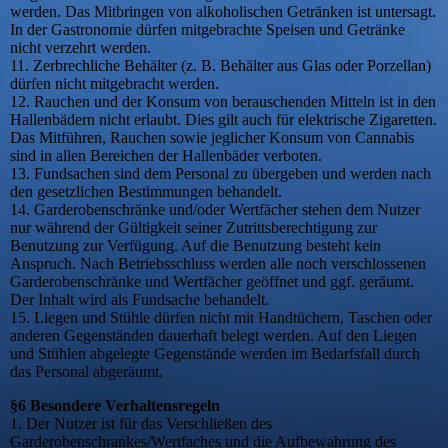
werden. Das Mitbringen von alkoholischen Getränken ist untersagt.
In der Gastronomie dürfen mitgebrachte Speisen und Getränke
nicht verzehrt werden.
11. Zerbrechliche Behälter (z. B. Behälter aus Glas oder Porzellan)
dürfen nicht mitgebracht werden.
12. Rauchen und der Konsum von berauschenden Mitteln ist in den
Hallenbädern nicht erlaubt. Dies gilt auch für elektrische Zigaretten.
Das Mitführen, Rauchen sowie jeglicher Konsum von Cannabis
sind in allen Bereichen der Hallenbäder verboten.
13. Fundsachen sind dem Personal zu übergeben und werden nach
den gesetzlichen Bestimmungen behandelt.
14. Garderobenschränke und/oder Wertfächer stehen dem Nutzer
nur während der Gültigkeit seiner Zutrittsberechtigung zur
Benutzung zur Verfügung. Auf die Benutzung besteht kein
Anspruch. Nach Betriebsschluss werden alle noch verschlossenen
Garderobenschränke und Wertfächer geöffnet und ggf. geräumt.
Der Inhalt wird als Fundsache behandelt.
15. Liegen und Stühle dürfen nicht mit Handtüchern, Taschen oder
anderen Gegenständen dauerhaft belegt werden. Auf den Liegen
und Stühlen abgelegte Gegenstände werden im Bedarfsfall durch
das Personal abgeräumt.
§6 Besondere Verhaltensregeln
1. Der Nutzer ist für das Verschließen des
Garderobenschrankes/Wertfaches und die Aufbewahrung des