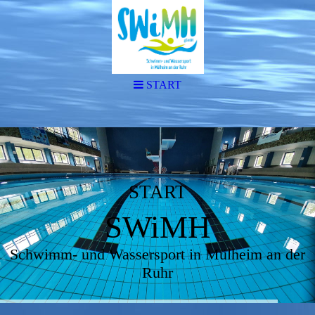
START
START
SWiMH
Schwimm- und Wassersport in Mülheim an der
Ruhr