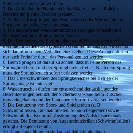
Schlüssels selbst verantwortlich.
2. Der Aufenthalt im Nassbereich der Bäder ist nur in üblicher
Badekleidung ohne Taschen gestattet.
3. Seitliches Einspringen, das Hineinstoßen oder Werfen anderer
Personen in die Becken ist untersagt.
4. Die angebotenen Wasserattraktionen verlangen Umsicht und
Rücksichtnahme auf die anderen Nutzer.
5. Die Benutzung von Sprunganlagen und Wasserrutschen geht
über die im Badebetrieb typischen Gefahren hinaus; der Nutzer hat
sich darauf in seinem Verhalten einzustellen. Diese Anlagen dürfen
nur nach Freigabe durch das Personal genutzt werden.
6. Beim Springen ist darauf zu achten, dass nur eine Person das
Sprungbrett betritt und der Sprungbereich frei ist. Nach dem Sprung
muss der Sprungbereich sofort verlassen werden.
7. Das Unterschwimmen des Sprungbereiches bei Betrieb der
Sprunganlage ist untersagt.
8. Wasserrutschen dürfen nur entsprechend der aushängenden
Beschilderungen benutzt, der Sicherheitsabstand beim Rutschen
muss eingehalten und der Landebereich sofort verlassen werden.
9. Die Benutzung von Sport- und Spielgeräten (z. B.
Schwimmflossen, Tauchautomaten, Schnorchelgeräten) sowie
Schwimmhilfen ist nur mit Zustimmung des Aufsichtspersonals
gestattet. Die Benutzung von Augenschutzbrillen (Schwimmbrillen)
erfolgt auf eigene Gefahr.
10. Apnoetauchübungen sind ausschließlich mit einem