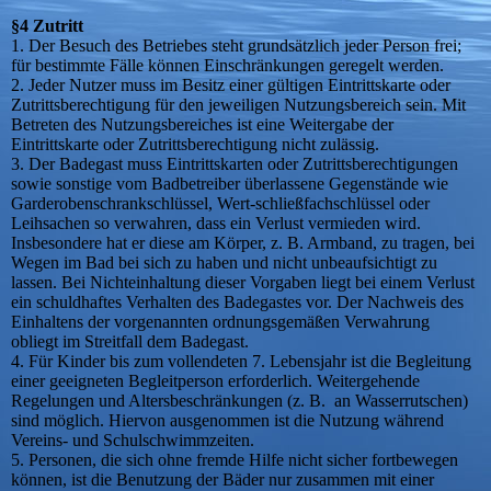
§4 Zutritt
1. Der Besuch des Betriebes steht grundsätzlich jeder Person frei;
für bestimmte Fälle können Einschränkungen geregelt werden.
2. Jeder Nutzer muss im Besitz einer gültigen Eintrittskarte oder
Zutrittsberechtigung für den jeweiligen Nutzungsbereich sein. Mit
Betreten des Nutzungsbereiches ist eine Weitergabe der
Eintrittskarte oder Zutrittsberechtigung nicht zulässig.
3. Der Badegast muss Eintrittskarten oder Zutrittsberechtigungen
sowie sonstige vom Badbetreiber überlassene Gegenstände wie
Garderobenschrankschlüssel, Wert-schließfachschlüssel oder
Leihsachen so verwahren, dass ein Verlust vermieden wird.
Insbesondere hat er diese am Körper, z. B. Armband, zu tragen, bei
Wegen im Bad bei sich zu haben und nicht unbeaufsichtigt zu
lassen. Bei Nichteinhaltung dieser Vorgaben liegt bei einem Verlust
ein schuldhaftes Verhalten des Badegastes vor. Der Nachweis des
Einhaltens der vorgenannten ordnungsgemäßen Verwahrung
obliegt im Streitfall dem Badegast.
4. Für Kinder bis zum vollendeten 7. Lebensjahr ist die Begleitung
einer geeigneten Begleitperson erforderlich. Weitergehende
Regelungen und Altersbeschränkungen (z. B. an Wasserrutschen)
sind möglich. Hiervon ausgenommen ist die Nutzung während
Vereins- und Schulschwimmzeiten.
5. Personen, die sich ohne fremde Hilfe nicht sicher fortbewegen
können, ist die Benutzung der Bäder nur zusammen mit einer