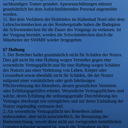
sachkundigen Trainer gestattet. Apnoetauchübungen müssen
grundsätzlich bei dem Aufsichtsführenden Personal angemeldet
werden.
11. Bei dem Verfahren der Hubböden im Hallenbad Nord oder dem
Lehrschwimmbecken an der Rembergstraße haben die Badegäste
die Schwimmbecken für die Dauer des Vorgangs zu verlassen. Ist
der Vorgang beendet, werden die Schwimmbecken durch die
Mitarbeiter der SWiMH wieder freigegeben.
§7 Haftung
1. Der Betreiber haftet grundsätzlich nicht für Schäden der Nutzer.
Dies gilt nicht für eine Haftung wegen Verstoßes gegen eine
wesentliche Vertragspflicht und für eine Haftung wegen Schäden
des Nutzers aus einer Verletzung von Leben, Körper oder
Gesundheit sowie ebenfalls nicht für Schäden, die der Nutzer
aufgrund einer vorsätzlichen oder grob fahrlässigen
Pflichtverletzung des Betreibers, dessen gesetzlichen Vertretern
oder Erfüllungsgehilfen erleidet. Wesentliche Vertragspflichten sind
solche, deren Erfüllung die ordnungsgemäße Durchführung des
Vertrages überhaupt erst ermöglichen und auf deren Einhaltung der
Nutzer regelmäßig vertrauen darf.
2. Als wesentliche Vertragspflicht des Betreibers zählen
insbesondere, aber nicht ausschließlich, die Benutzung der
Badeeinrichtung, soweit diese nicht aus zwingenden betrieblichen
Gründen teilweise gesperrt ist, sowie die Teilnahme an den