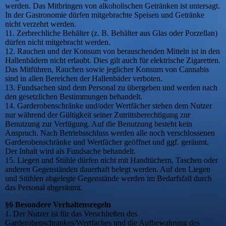
werden. Das Mitbringen von alkoholischen Getränken ist untersagt.
In der Gastronomie dürfen mitgebrachte Speisen und Getränke
nicht verzehrt werden.
11. Zerbrechliche Behälter (z. B. Behälter aus Glas oder Porzellan)
dürfen nicht mitgebracht werden.
12. Rauchen und der Konsum von berauschenden Mitteln ist in den
Hallenbädern nicht erlaubt. Dies gilt auch für elektrische Zigaretten.
Das Mitführen, Rauchen sowie jeglicher Konsum von Cannabis
sind in allen Bereichen der Hallenbäder verboten.
13. Fundsachen sind dem Personal zu übergeben und werden nach
den gesetzlichen Bestimmungen behandelt.
14. Garderobenschränke und/oder Wertfächer stehen dem Nutzer
nur während der Gültigkeit seiner Zutrittsberechtigung zur
Benutzung zur Verfügung. Auf die Benutzung besteht kein
Anspruch. Nach Betriebsschluss werden alle noch verschlossenen
Garderobenschränke und Wertfächer geöffnet und ggf. geräumt.
Der Inhalt wird als Fundsache behandelt.
15. Liegen und Stühle dürfen nicht mit Handtüchern, Taschen oder
anderen Gegenständen dauerhaft belegt werden. Auf den Liegen
und Stühlen abgelegte Gegenstände werden im Bedarfsfall durch
das Personal abgeräumt.
§6 Besondere Verhaltensregeln
1. Der Nutzer ist für das Verschließen des
Garderobenschrankes/Wertfaches und die Aufbewahrung des