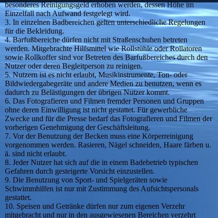
besonderes Reinigungsgeld erhoben werden, dessen Höhe im
Einzelfall nach Aufwand festgelegt wird.
3. In einzelnen Badbereichen gelten unterschiedliche Regelungen
für die Bekleidung.
4. Barfußbereiche dürfen nicht mit Straßenschuhen betreten
werden. Mitgebrachte Hilfsmittel wie Rollstühle oder Rollatoren
sowie Rollkoffer sind vor Betreten des Barfußbereiches durch den
Nutzer oder deren Begleitperson zu reinigen.
5. Nutzern ist es nicht erlaubt, Musikinstrumente, Ton- oder
Bildwiedergabegeräte und andere Medien zu benutzen, wenn es
dadurch zu Belästigungen der übrigen Nutzer kommt.
6. Das Fotografieren und Filmen fremder Personen und Gruppen
ohne deren Einwilligung ist nicht gestattet. Für gewerbliche
Zwecke und für die Presse bedarf das Fotografieren und Filmen der
vorherigen Genehmigung der Geschäftsleitung.
7. Vor der Benutzung der Becken muss eine Körperreinigung
vorgenommen werden. Rasieren, Nägel schneiden, Haare färben u.
ä. sind nicht erlaubt.
8. Jeder Nutzer hat sich auf die in einem Badebetrieb typischen
Gefahren durch gesteigerte Vorsicht einzustellen.
9. Die Benutzung von Sport- und Spielgeräten sowie
Schwimmhilfen ist nur mit Zustimmung des Aufsichtspersonals
gestattet.
10. Speisen und Getränke dürfen nur zum eigenen Verzehr
mitgebracht und nur in den ausgewiesenen Bereichen verzehrt