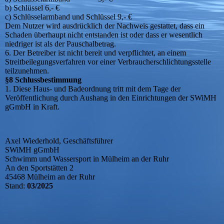
b) Schlüssel 6,- €
c) Schlüsselarmband und Schlüssel 9,- €
Dem Nutzer wird ausdrücklich der Nachweis gestattet, dass ein
Schaden überhaupt nicht entstanden ist oder dass er wesentlich
niedriger ist als der Pauschalbetrag.
6. Der Betreiber ist nicht bereit und verpflichtet, an einem
Streitbeilegungsverfahren vor einer Verbraucherschlichtungsstelle
teilzunehmen.
§8 Schlussbestimmung
1. Diese Haus- und Badeordnung tritt mit dem Tage der
Veröffentlichung durch Aushang in den Einrichtungen der SWiMH
gGmbH in Kraft.
Axel Wiederhold, Geschäftsführer
SWiMH gGmbH
Schwimm und Wassersport in Mülheim an der Ruhr
An den Sportstätten 2
45468 Mülheim an der Ruhr
Stand:
03/2025