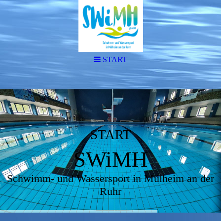
START
START
SWiMH
Schwimm- und Wassersport in Mülheim an der
Ruhr