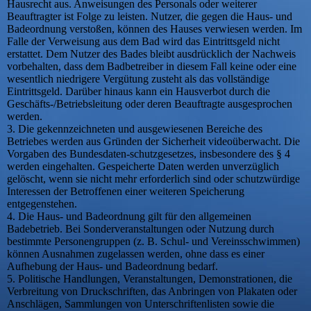
Hausrecht aus. Anweisungen des Personals oder weiterer
Beauftragter ist Folge zu leisten. Nutzer, die gegen die Haus- und
Badeordnung verstoßen, können des Hauses verwiesen werden. Im
Falle der Verweisung aus dem Bad wird das Eintrittsgeld nicht
erstattet. Dem Nutzer des Bades bleibt ausdrücklich der Nachweis
vorbehalten, dass dem Badbetreiber in diesem Fall keine oder eine
wesentlich niedrigere Vergütung zusteht als das vollständige
Eintrittsgeld. Darüber hinaus kann ein Hausverbot durch die
Geschäfts-/Betriebsleitung oder deren Beauftragte ausgesprochen
werden.
3. Die gekennzeichneten und ausgewiesenen Bereiche des
Betriebes werden aus Gründen der Sicherheit videoüberwacht. Die
Vorgaben des Bundesdaten-schutzgesetzes, insbesondere des § 4
werden eingehalten. Gespeicherte Daten werden unverzüglich
gelöscht, wenn sie nicht mehr erforderlich sind oder schutzwürdige
Interessen der Betroffenen einer weiteren Speicherung
entgegenstehen.
4. Die Haus- und Badeordnung gilt für den allgemeinen
Badebetrieb. Bei Sonderveranstaltungen oder Nutzung durch
bestimmte Personengruppen (z. B. Schul- und Vereinsschwimmen)
können Ausnahmen zugelassen werden, ohne dass es einer
Aufhebung der Haus- und Badeordnung bedarf.
5. Politische Handlungen, Veranstaltungen, Demonstrationen, die
Verbreitung von Druckschriften, das Anbringen von Plakaten oder
Anschlägen, Sammlungen von Unterschriftenlisten sowie die