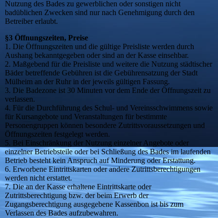
Nutzung des Bades zu gewerblichen oder sonstigen nicht
badüblichen Zwecken sind nur nach Genehmigung durch den
Betreiber erlaubt.
§3 Öffnungszeiten, Preise
1. Die Öffnungszeiten und die gültige Preisliste werden durch
Aushang bekanntgegeben oder sind an der Kasse einsehbar.
2. Maßgebend für die Preisliste und weitere die Nutzung städtischer
Bäder betreffende Gebühren ist die Gebührensatzung der Stadt
Mülheim an der Ruhr in der jeweils gültigen Fassung.
3. Die Badezone ist 30 Minuten vor dem Ende der Öffnungszeit zu
verlassen.
4. Für die Durchführung des Schul- und Vereinsschwimmens sowie
für Kursangebote und Veranstaltungen für bestimmte
Personengruppen können besondere Zutrittsvoraussetzungen und
Öffnungszeiten festgelegt werden.
5. Bei Einschränkung der Nutzung einzelner Angebote oder
einzelner Betriebsteile oder bei Schließung des Bades im laufenden
Betrieb besteht kein Anspruch auf Minderung oder Erstattung.
6. Erworbene Eintrittskarten oder andere Zutrittsberechtigungen
werden nicht erstattet.
7. Die an der Kasse erhaltene Eintrittskarte oder
Zutrittsberechtigung bzw. der beim Erwerb der
Zugangsberechtigung ausgegebene Kassenbon ist bis zum
Verlassen des Bades aufzubewahren.