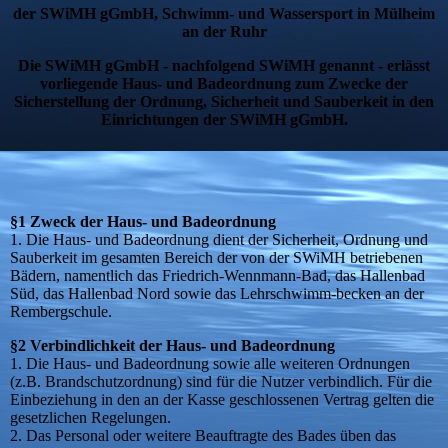
der SWiMH gGmbH, Schwimm- und Wassersport in Mülheim
an der Ruhr
Die SWiMH gGmbH - nachfolgend SWiMH genannt - erlässt
vorliegende Haus- und Badeordnung zum Zwecke der
Sicherstellung der Ordnung, Sicherheit und Sauberkeit in den
Einrichtungen der SWiMH gGmbH.
§1 Zweck der Haus- und Badeordnung
1. Die Haus- und Badeordnung dient der Sicherheit, Ordnung und
Sauberkeit im gesamten Bereich der von der SWiMH betriebenen
Bädern, namentlich das Friedrich-Wennmann-Bad, das Hallenbad
Süd, das Hallenbad Nord sowie das Lehrschwimm-becken an der
Rembergschule.
§2 Verbindlichkeit der Haus- und Badeordnung
1. Die Haus- und Badeordnung sowie alle weiteren Ordnungen
(z.B. Brandschutzordnung) sind für die Nutzer verbindlich. Für die
Einbeziehung in den an der Kasse geschlossenen Vertrag gelten die
gesetzlichen Regelungen.
2. Das Personal oder weitere Beauftragte des Bades üben das