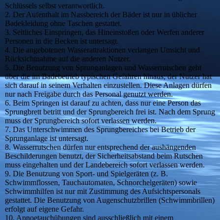
Schlüssels selbst verantwortlich.
2. Der Aufenthalt im Nassbereich der Bäder ist nur in üblicher
Badekleidung ohne Taschen gestattet.
3. Seitliches Einspringen, das Hineinstoßen oder Werfen anderer
Personen in die Becken ist untersagt.
4. Die angebotenen Wasserattraktionen verlangen Umsicht und
Rücksichtnahme auf die anderen Nutzer.
5. Die Benutzung von Sprunganlagen und Wasserrutschen geht
über die im Badebetrieb typischen Gefahren hinaus; der Nutzer hat
sich darauf in seinem Verhalten einzustellen. Diese Anlagen dürfen
nur nach Freigabe durch das Personal genutzt werden.
6. Beim Springen ist darauf zu achten, dass nur eine Person das
Sprungbrett betritt und der Sprungbereich frei ist. Nach dem Sprung
muss der Sprungbereich sofort verlassen werden.
7. Das Unterschwimmen des Sprungbereiches bei Betrieb der
Sprunganlage ist untersagt.
8. Wasserrutschen dürfen nur entsprechend der aushängenden
Beschilderungen benutzt, der Sicherheitsabstand beim Rutschen
muss eingehalten und der Landebereich sofort verlassen werden.
9. Die Benutzung von Sport- und Spielgeräten (z. B.
Schwimmflossen, Tauchautomaten, Schnorchelgeräten) sowie
Schwimmhilfen ist nur mit Zustimmung des Aufsichtspersonals
gestattet. Die Benutzung von Augenschutzbrillen (Schwimmbrillen)
erfolgt auf eigene Gefahr.
10. Apnoetauchübungen sind ausschließlich mit einem