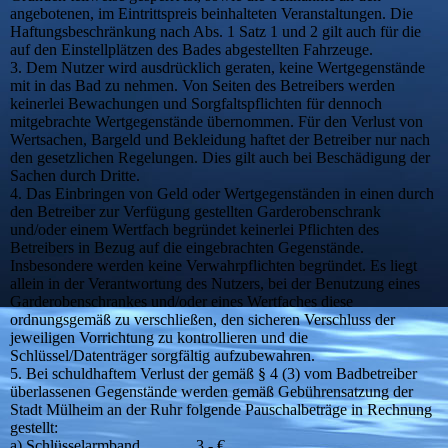
angebotenen, im Eintrittspreis beinhalteten Veranstaltungen. Die
Haftungsbeschränkung nach Abs. 1 Satz 1 und 2 gilt auch für die
auf den Einstellplätzen des Bades abgestellten Fahrzeuge.
3. Dem Nutzer wird ausdrücklich geraten, keine Wertgegenstände
mit in das Bad zu nehmen. Von Seiten des Betreibers werden
keinerlei Bewachungen und Sorgfaltspflichten für dennoch
mitgebrachte Wertgegenstände übernommen. Für den Verlust von
Wertsachen, Bargeld und Bekleidung haftet der Betreiber nur nach
den gesetzlichen Regelungen. Dies gilt auch bei Beschädigung der
Sachen durch Dritte.
4. Das Einbringen von Geld oder Wertgegenständen in einen durch
den Betreiber zur Verfügung gestellten Garderobenschrank
und/oder einem Wertfach begründet keinerlei Pflichten des
Betreibers in Bezug auf die eingebrachten Gegenstände.
Insbesondere werden keine Verwahrpflichten begründet. Es liegt
allein in der Verantwortung des Nutzers, bei der Benutzung eines
Garderobenschrankes und/oder eines Wertfaches diese
ordnungsgemäß zu verschließen, den sicheren Verschluss der
jeweiligen Vorrichtung zu kontrollieren und die
Schlüssel/Datenträger sorgfältig aufzubewahren.
5. Bei schuldhaftem Verlust der gemäß § 4 (3) vom Badbetreiber
überlassenen Gegenstände werden gemäß Gebührensatzung der
Stadt Mülheim an der Ruhr folgende Pauschalbeträge in Rechnung
gestellt:
a) Schlüsselarmband 3,- €