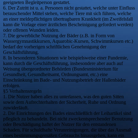
geeigneten Begleitperson gestattet.
6. Der Zutritt ist u. a. Personen nicht gestattet, welche unter Einfluss
berauschender Mittel stehen, welche Tiere mit sich führen, welche
an einer meldepflichtigen übertragbaren Krankheit (im Zweifelsfall
kann die Vorlage einer ärztlichen Bescheinigung gefordert werden)
oder offenen Wunden leiden.
7. Die gewerbliche Nutzung der Bäder (z.B. in Form von
Wassergymnastikkursen, Aquarobic-Kursen, Schwimmkursen etc.)
bedarf der vorherigen schriftlichen Genehmigung der
Geschäftsführung.
8. In besonderen Situationen wie beispielsweise einer Pandemie,
kann durch die Geschäftsführung, insbesondere aber auch auf
Weisung übergeordneter Behörden (Bundesministerium für
Gesundheit, Gesundheitsamt, Ordnungsamt, etc.) eine
Einschränkung im Bade- und Nutzungsbetrieb der Hallenbäder
erfolgen.
§5 Verhaltensregeln
1. Die Nutzer haben alles zu unterlassen, was den guten Sitten
sowie dem Aufrechterhalten der Sicherheit, Ruhe und Ordnung
zuwiderläuft.
2. Die Einrichtungen des Bades einschließlich der Leihartikel sind
pfleglich zu behandeln. Bei nicht zweckentsprechender Benutzung
oder Beschädigung haftet der Nutzer für den entstandenen
Schaden. Für schuldhafte Verunreinigungen, die über das Ausmaß
eines bestimmungsgemäßen Gebrauchs hinausgehen, kann ein